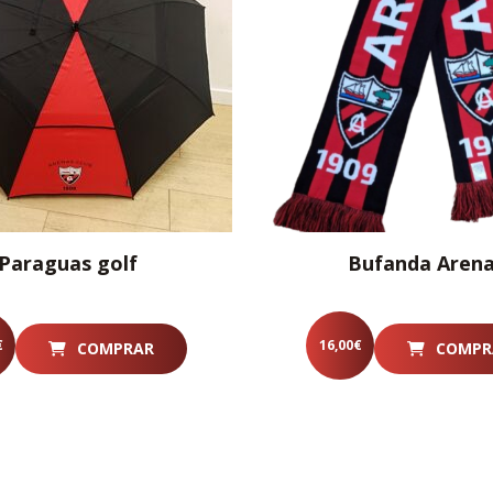
Paraguas golf
Bufanda Aren
€
16,00
€
COMPRAR
COMPR