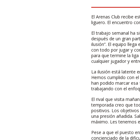
El Arenas Club recibe e
liguero. El encuentro c
El trabajo semanal ha s
después de un gran part
ilusión”. El equipo lle
con todo por jugar y co
para que termine la lig
cualquier jugador y entr
La ilusión está latente 
Hemos cumplido con el 
han podido marcar esa 
trabajando con el enfoq
El rival que visita maña
temporada creo que todo
positivos. Los objetivo
una presión añadida. Sa
máximo. Les tenemos e
Pese a que el puesto en 
concienciado de la dific