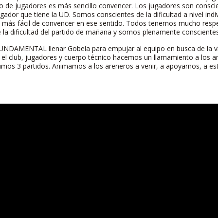
ipo de jugadores es más sencillo convencer. Los jugadores son conscie
jugador que tiene la UD. Somos conscientes de la dificultad a nivel ind
o más fácil de convencer en ese sentido. Todos tenemos mucho respe
la dificultad del partido de mañana y somos plenamente conscientes 
UNDAMENTAL llenar Gobela para empujar al equipo en busca de la vic
 el club, jugadores y cuerpo técnico hacemos un llamamiento a los a
timos 3 partidos. Animamos a los areneros a venir, a apoyarnos, a es