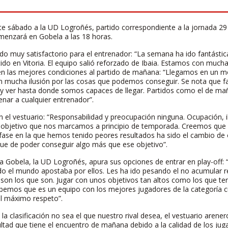
ste sábado a la UD Logroñés, partido correspondiente a la jornada 
omenzará en Gobela a las 18 horas.
ido muy satisfactorio para el entrenador: “La semana ha ido fantástic
ido en Vitoria. El equipo salió reforzado de Ibaia. Estamos con muc
ga en las mejores condiciones al partido de mañana: “Llegamos en u
n mucha ilusión por las cosas que podemos conseguir. Se nota que f
a y ver hasta donde somos capaces de llegar. Partidos como el de mañ
enar a cualquier entrenador”.
en el vestuario: “Responsabilidad y preocupación ninguna. Ocupación, 
objetivo que nos marcamos a principio de temporada. Creemos que 
fase en la que hemos tenido peores resultados ha sido el cambio de 
ue de poder conseguir algo más que ese objetivo”.
na Gobela, la UD Logroñés, apura sus opciones de entrar en play-off: “
 el mundo apostaba por ellos. Les ha ido pesando el no acumular re
s son los que son. Jugar con unos objetivos tan altos como los que te
bemos que es un equipo con los mejores jugadores de la categoría c
l máximo respeto”.
la clasificación no sea el que nuestro rival desea, el vestuario aren
ultad que tiene el encuentro de mañana debido a la calidad de los ju