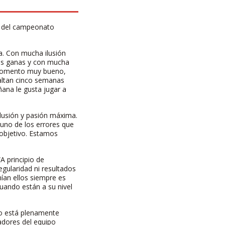
29 del campeonato
a. Con mucha ilusión
has ganas y con mucha
n momento muy bueno,
altan cinco semanas
ana le gusta jugar a
ilusión y pasión máxima.
uno de los errores que
objetivo. Estamos
A principio de
gularidad ni resultados
nían ellos siempre es
uando están a su nivel
ero está plenamente
gadores del equipo