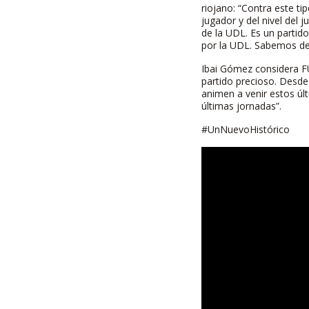
riojano: “Contra este t
jugador y del nivel del 
de la UDL. Es un partid
por la UDL. Sabemos de 
Ibai Gómez considera F
partido precioso. Desde
animen a venir estos úl
últimas jornadas”.
#UnNuevoHistórico