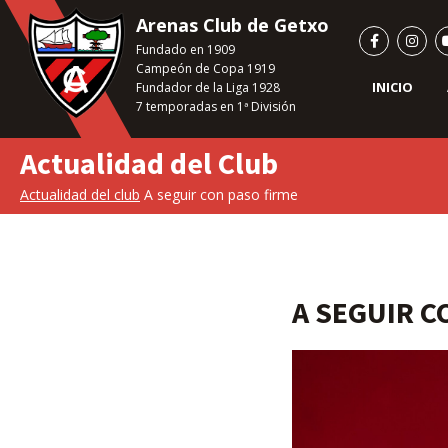
Saltar
Arenas Club de Getxo
al
Fundado en 1909
contenido
Campeón de Copa 1919
principal
INICIO
Fundador de la Liga 1928
7 temporadas en 1ª División
Actualidad del Club
Actualidad del club
A seguir con paso firme
A SEGUIR C