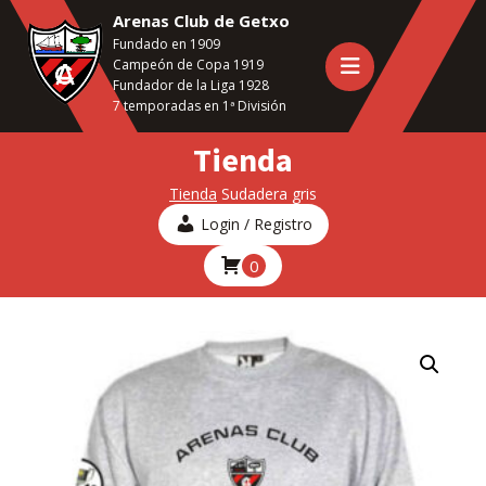
Saltar
Arenas Club de Getxo
al
Fundado en 1909
contenido
Campeón de Copa 1919
principal
Fundador de la Liga 1928
7 temporadas en 1ª División
Tienda
Tienda
Sudadera gris
Login / Registro
0