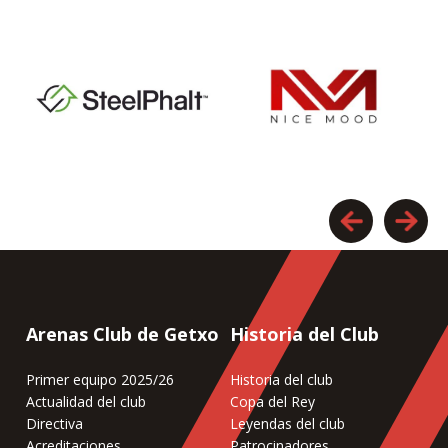
Arenas Club de Getxo
Historia del Club
Primer equipo 2025/26
Historia del club
Actualidad del club
Copa del Rey
Directiva
Leyendas del club
Acreditaciones
Patrocinadores