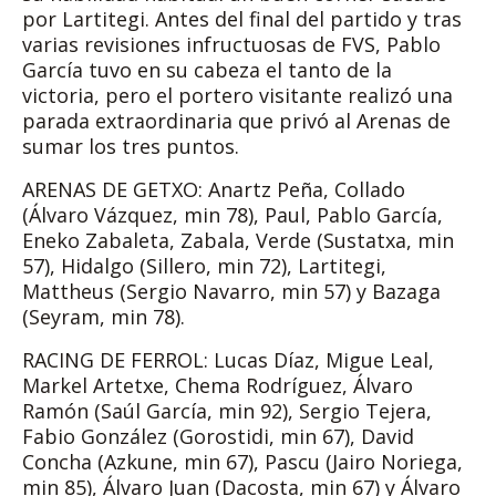
por Lartitegi. Antes del final del partido y tras
varias revisiones infructuosas de FVS, Pablo
García tuvo en su cabeza el tanto de la
victoria, pero el portero visitante realizó una
parada extraordinaria que privó al Arenas de
sumar los tres puntos.
ARENAS DE GETXO: Anartz Peña, Collado
(Álvaro Vázquez, min 78), Paul, Pablo García,
Eneko Zabaleta, Zabala, Verde (Sustatxa, min
57), Hidalgo (Sillero, min 72), Lartitegi,
Mattheus (Sergio Navarro, min 57) y Bazaga
(Seyram, min 78).
RACING DE FERROL: Lucas Díaz, Migue Leal,
Markel Artetxe, Chema Rodríguez, Álvaro
Ramón (Saúl García, min 92), Sergio Tejera,
Fabio González (Gorostidi, min 67), David
Concha (Azkune, min 67), Pascu (Jairo Noriega,
min 85), Álvaro Juan (Dacosta, min 67) y Álvaro