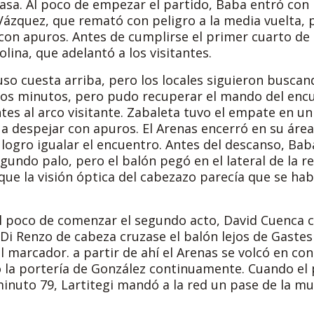
asa. Al poco de empezar el partido, Baba entró con 
 Vázquez, que remató con peligro a la media vuelta, 
 con apuros. Antes de cumplirse el primer cuarto de
olina, que adelantó a los visitantes.
so cuesta arriba, pero los locales siguieron buscan
arios minutos, pero pudo recuperar el mando del enc
tes al arco visitante. Zabaleta tuvo el empate en u
 a despejar con apuros. El Arenas encerró en su área
o logro igualar el encuentro. Antes del descanso, B
gundo palo, pero el balón pegó en el lateral de la re
que la visión óptica del cabezazo parecía que se ha
al poco de comenzar el segundo acto, David Cuenca c
Di Renzo de cabeza cruzase el balón lejos de Gastesi
 marcador. a partir de ahí el Arenas se volcó en co
ó la portería de González continuamente. Cuando el 
minuto 79, Lartitegi mandó a la red un pase de la mu