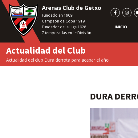
Saltar
Arenas Club de Getxo
al
Fundado en 1909
contenido
Campeón de Copa 1919
principal
INICIO
Fundador de la Liga 1928
7 temporadas en 1ª División
Actualidad del Club
Actualidad del club
Dura derrota para acabar el año
DURA DERR