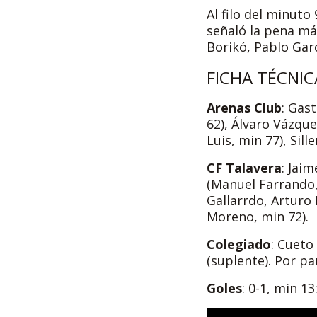
Al filo del minuto
señaló la pena má
Borikó, Pablo Gar
FICHA TÉCNIC
Arenas Club
: Gas
62), Álvaro Vázque
Luis, min 77), Sill
CF Talavera
: Jai
(Manuel Farrando,
Gallarrdo, Arturo
Moreno, min 72).
Colegiado
: Cueto
(suplente). Por pa
Goles
: 0-1, min 13