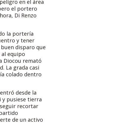
peligro en el área
pero el portero
 hora, Di Renzo
do la portería
uentro y tener
n buen disparo que
 al equipo
aba Diocou remató
d. La grada casi
bía colado dentro
entró desde la
 y pusiese tierra
nseguir recortar
partido
erte de un activo