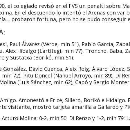
 90, el colegiado revisó en el FVS un penalti sobre M
xima. En el descuendo lo intentó el Arenas con vario
cía… probaron fortuna, pero no se pudo conseguir 
A:
tesi, Paul Álvarez (Verde, min 51), Pablo García, Zab
z, Alex Hidalgo (Lartitegi, min 77), Troncho, Baba, Z
ero y Sustatxa (Borikó, min 51).
me González, David Cuenca, Aleix Roig, Álvaro López, 
 min 72), Pitu Doncel (Nahuel Arroyo, min 89), Di R
 Molina (Luis Sánchez, min 62), Capó y Sergio Monte
 Amigo. Amonestó a Erice, Sillero, Borikó e Hidalgo.
rte visitante, mostró tarjeta amarilla a Gallardo y Pi
: Arturo Molina: 0-2, min 50: Di Renzo y 1-2, min 79: L