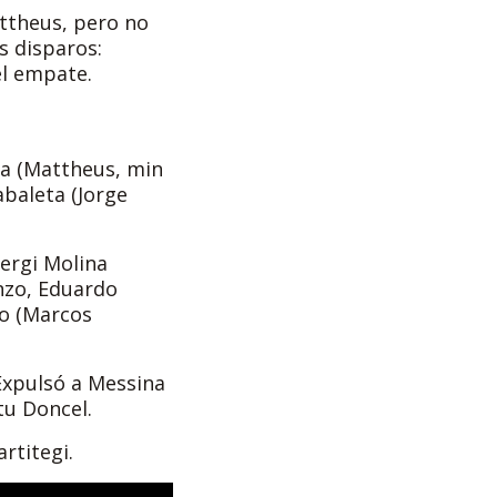
attheus, pero no
s disparos:
el empate.
ala (Mattheus, min
abaleta (Jorge
Sergi Molina
enzo, Eduardo
ro (Marcos
 Expulsó a Messina
tu Doncel.
artitegi.