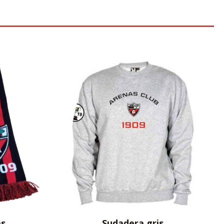
as
Sudadera gris