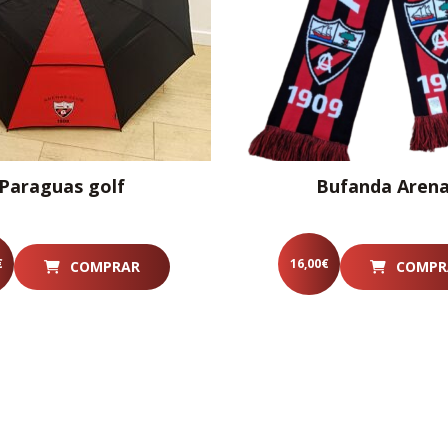
Paraguas golf
Bufanda Aren
€
16,00
€
COMPRAR
COMPR