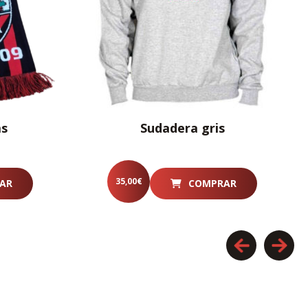
as
Sudadera gris
35,00
€
AR
COMPRAR